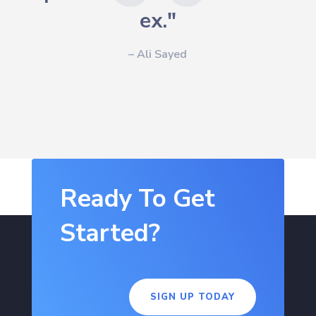
ex."
– Ali Sayed
Ready To Get
Started?
SIGN UP TODAY